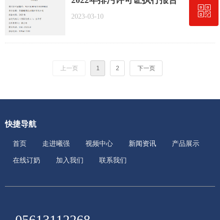
2022年排污许可证执行报告
ꀥ
4008872258
2023-03-10
在线订奶
上一页
1
2
下一页
快捷导航
首页
走进曦强
视频中心
新闻资讯
产品展示
在线订奶
加入我们
联系我们
05613112268